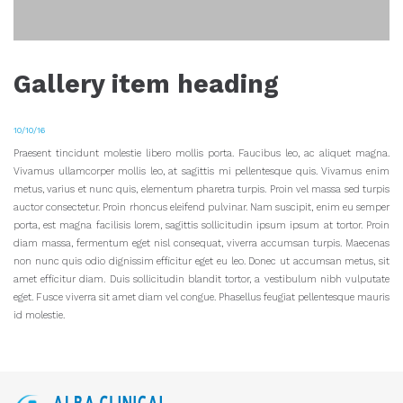
Gallery item heading
10/10/16
Praesent tincidunt molestie libero mollis porta. Faucibus leo, ac aliquet magna.
Vivamus ullamcorper mollis leo, at sagittis mi pellentesque quis. Vivamus enim
metus, varius et nunc quis, elementum pharetra turpis. Proin vel massa sed turpis
auctor consectetur. Proin rhoncus eleifend pulvinar. Nam suscipit, enim eu semper
porta, est magna facilisis lorem, sagittis sollicitudin ipsum ipsum at tortor. Proin
diam massa, fermentum eget nisl consequat, viverra accumsan turpis. Maecenas
non nunc quis odio dignissim efficitur eget eu leo. Donec ut accumsan metus, sit
amet efficitur diam. Duis sollicitudin blandit tortor, a vestibulum nibh vulputate
eget. Fusce viverra sit amet diam vel congue. Phasellus feugiat pellentesque mauris
id molestie.